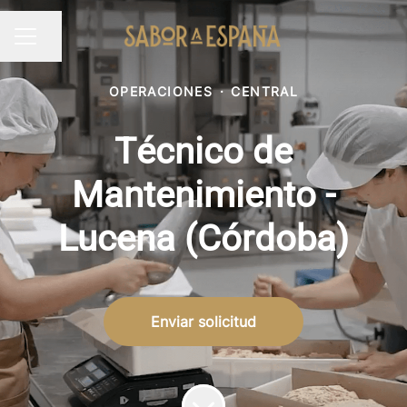
Compartir página
MENÚ DE EMPLEO
OPERACIONES
·
CENTRAL
Técnico de
Mantenimiento -
Lucena (Córdoba)
Enviar solicitud