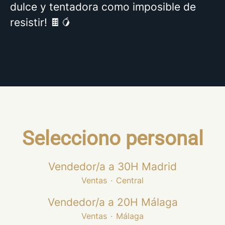
dulce y tentadora como imposible de
resistir! 🍫🥭
Selecciono personal
Vendedor/a a 30H Madrid
Ventas
·
Central
Vendedor/a a 20H Málaga
Ventas
·
Málaga