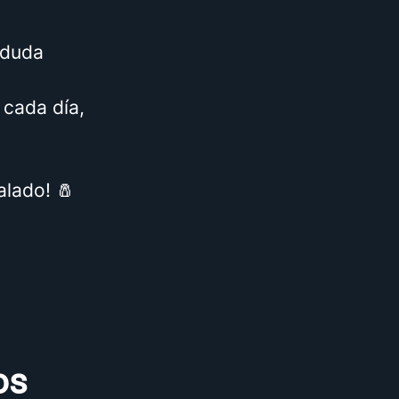
 duda
 cada día,
alado! 🧂
os