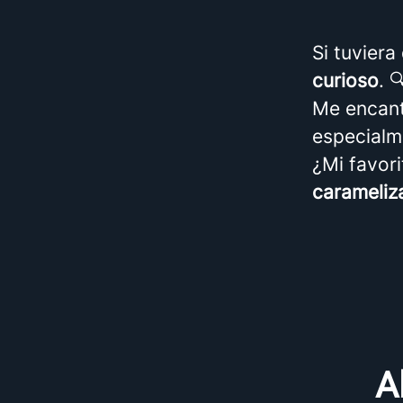
Si tuviera
curioso
. 
Me encant
especialm
¿Mi favor
carameliza
A