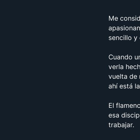
Me consid
apasionan 
sencillo y
Cuando un
verla hec
vuelta de
ahí está l
El flamen
esa discip
trabajar.