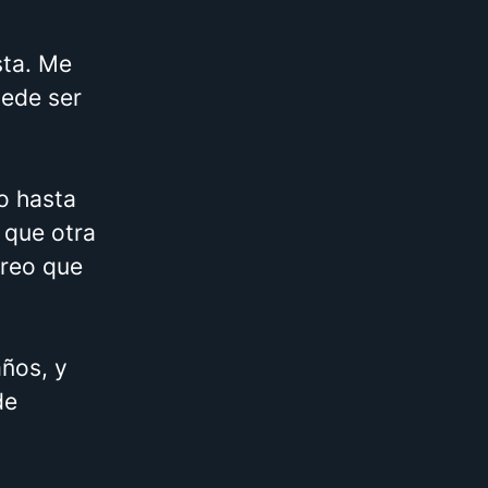
sta. Me
uede ser
o hasta
 que otra
creo que
años, y
de