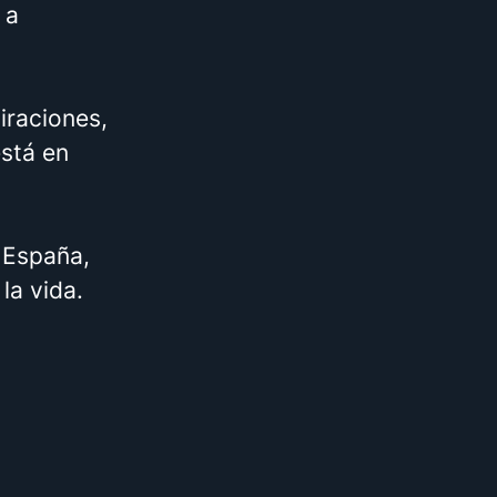
 a
iraciones,
está en
 España,
la vida.