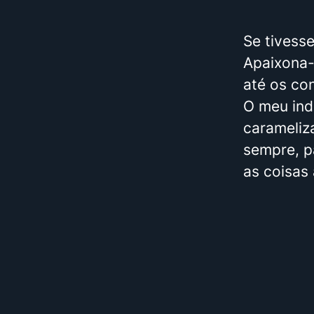
Se tivesse
Apaixona-m
até os con
O meu ind
carameliz
sempre, p
as coisas 